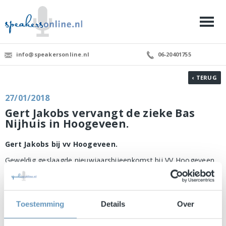
info@speakersonline.nl
06-20401755
‹ TERUG
27/01/2018
Gert Jakobs vervangt de zieke Bas
Nijhuis in Hoogeveen.
Gert Jakobs bij vv Hoogeveen.
Geweldig geslaagde nieuwjaarsbijeenkomst bij VV Hoogeveen.
Gert Jakobs verving echt op het allerlaatste moment de zieke
Bas Nijhuis. Spontaan in de auto gesprongen, op naar de
businessclub in de professionele kantine. En zo werd de avond
toch nog een groot succes.
Toestemming
Details
Over