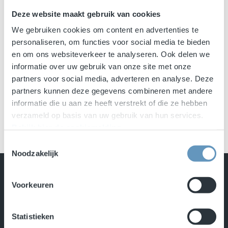
Deze website maakt gebruik van cookies
We gebruiken cookies om content en advertenties te
personaliseren, om functies voor social media te bieden
en om ons websiteverkeer te analyseren. Ook delen we
informatie over uw gebruik van onze site met onze
partners voor social media, adverteren en analyse. Deze
partners kunnen deze gegevens combineren met andere
informatie die u aan ze heeft verstrekt of die ze hebben
verzameld op basis van uw gebruik van hun services.
Bekijk hier de cookiemelding
.
Toestemmingsselectie
Noodzakelijk
Onze visie
Onze missie
Voorkeuren
Wat wij doen
Wie zijn wij
Statistieken