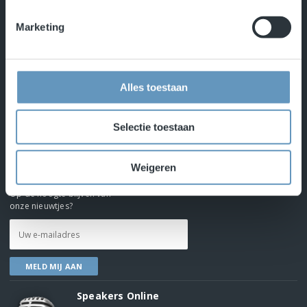
Marketing
Sprekers
Over ons
Referenties
Alles toestaan
Nieuws
Contact
Selectie toestaan
Privacybeleid
Weigeren
Aanmelden voor nieuwsbrief
Op de hoogte blijven van
onze nieuwtjes?
Speakers Online