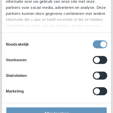
informatie over uw gebruik van onze site met onze
Waarom Speakers Online?
partners voor social media, adverteren en analyse. Deze
Ruim 30 jaar ervaring
partners kunnen deze gegevens combineren met andere
Persoonlijke benadering
informatie die u aan ze heeft verstrekt of die ze hebben
Exclusieve sprekers
verzameld op basis van uw gebruik van hun services.
Bekijk hier de cookiemelding
.
Betrokken
Toestemmingsselectie
Noodzakelijk
Heeft u een vraag?
Wilt u advies?
Voorkeuren
U kunt ons altijd bellen
06-20401755
Statistieken
Wilt u dat wij contact met u opnemen?
Marketing
Laat uw telefoonnummer achter: