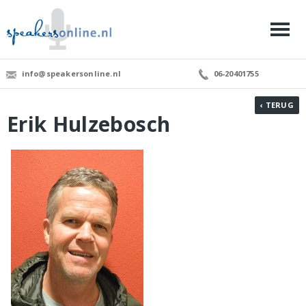
info@speakersonline.nl
06-20401755
‹ TERUG
Erik Hulzebosch