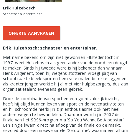
Erik Hulzebosch
Schaatser & entertainer
OFFERTE AANVRAGEN
Erik Hulzebosch: schaatser en entertainer.
Met name bekend om zijn niet gewonnen Elfstedentocht in
1997, weet Hulzebosch als geen ander van de nood een deugd
te maken. Sinds hij tweede werd is hij bekender dan winnaar
Henk Angenent, toen hij wegens stotteren vroegtijdig van
school raakte bleek sporten hem vele malen beter te liggen en
als krantenjongen werkte hij al met vier hulpbezorgers, dus aan
organisatietalent eveneens geen gebrek.
Door de combinatie van sport en een goed zakelijk inzicht,
heeft hij altijd kunnen leven van sport en de nevenactiviteiten
en hij schroomde hierbij in zijn enthousiasme ook niet heel
andere wegen te bewandelen. Daardoor won hij in 2007 de
finale van het SBS6-programma ‘So You WannaBe A popstar’.
Een single kwam direct na afloop van de finale op de markt,
gevolgd door een nieuwe single ‘Geloof me’, waarna een album