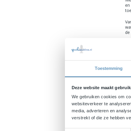
en
to
Va
wa
de
Ro
bi
hal
Wi
Toestemming
ad
Ov
En
Deze website maakt gebruik
We gebruiken cookies om cont
websiteverkeer te analyseren
media, adverteren en analys
verstrekt of die ze hebben 