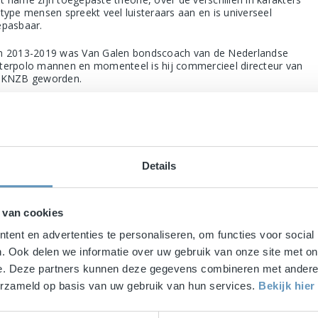
 type mensen spreekt veel luisteraars aan en is universeel
epasbaar.
n 2013-2019 was Van Galen bondscoach van de Nederlandse
terpolo mannen en momenteel is hij commercieel directeur van
 KNZB geworden.
bin van Galen staat garant voor een enerverende en motiverende
jeenkomst. Hoe kun je het beste in je zelf en anderen naar boven
en.
lt u hierop het antwoord: boek dan Robin van Galen en luister
Details
emloos.
erigens kan Robin van Galen zijn presentatie ook geheel in het
gels verzorgen.
 van cookies
ent en advertenties te personaliseren, om functies voor social
. Ook delen we informatie over uw gebruik van onze site met on
e. Deze partners kunnen deze gegevens combineren met andere i
verzameld op basis van uw gebruik van hun services.
Bekijk hie