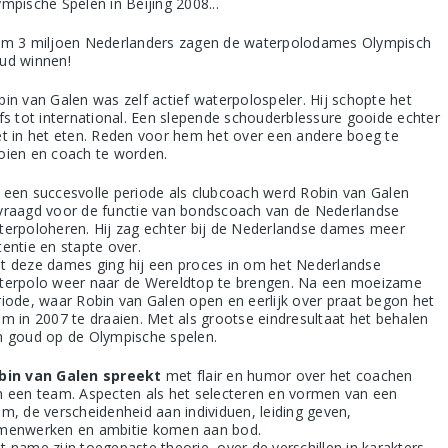
mpische Spelen in Beijing 2008...
im 3 miljoen Nederlanders zagen de waterpolodames Olympisch
ud winnen!
bin van Galen was zelf actief waterpolospeler. Hij schopte het
lfs tot international. Een slepende schouderblessure gooide echter
et in het eten. Reden voor hem het over een andere boeg te
oien en coach te worden.
 een succesvolle periode als clubcoach werd Robin van Galen
vraagd voor de functie van bondscoach van de Nederlandse
terpoloheren. Hij zag echter bij de Nederlandse dames meer
tentie en stapte over.
t deze dames ging hij een proces in om het Nederlandse
terpolo weer naar de Wereldtop te brengen. Na een moeizame
riode, waar Robin van Galen open en eerlijk over praat begon het
am in 2007 te draaien. Met als grootse eindresultaat het behalen
n goud op de Olympische spelen.
bin van Galen spreekt
met flair en humor over het coachen
n een team. Aspecten als het selecteren en vormen van een
am, de verscheidenheid aan individuen, leiding geven,
menwerken en ambitie komen aan bod.
t name zijn toegepaste theorie, over de verschillen in karakters