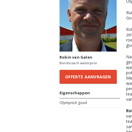
Oly
Ru
Go
Ro
ze
ro
go
Na
Robin van Galen
ge
Bondscoach waterpolo
wa
po
OFFERTE AANVRAGEN
Me
wa
pe
Eigenschappen
te
va
Olympisch goud
Ro
va
te
sa
Me