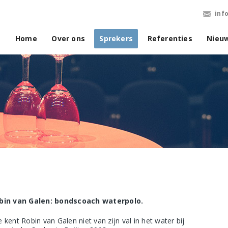
inf
Home
Over ons
Sprekers
Referenties
Nieu
bin van Galen: bondscoach waterpolo.
 kent Robin van Galen niet van zijn val in het water bij