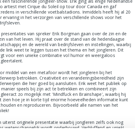
ik een fascinerende jongleer-show. Erik ging als enige Nederlandse
lo artiest met Cirque du Soleil op tour door Canada en gaf
redens in verschillende voetbalstadions. Inmiddels heeft hij al 20
ar ervaring in het verzorgen van verschillende shows voor het
rijfsleven.
 presentaties van spreker Erik Borgman gaan over de zin en de
zin van het leven. Hij praat over de stand van de hedendaagse
atschappij en de wereld van bedrijfsleven en instellingen, waarbij
 de link weet te leggen tussen het thema en het jongleren. Dit
rgt voor een unieke combinatie vol humor en weergaloos
gleertalent.
or middel van een metafoor wordt het jongleren bij het
derwerp betrokken. Creativiteit en veranderingsbereidheid zijn
derwerpen die hier goed bij aansluiten. Erik weet het publiek op
 manier speels bij zijn act te betrekken en combineert zijn
ngleeract zo mogelijk met 'Mindfuck en Brainshape', waarbij hij
at zien hoe je in korte tijd enorme hoeveelheden informatie kunt
thouden en reproduceren. Bijvoorbeeld alle namen van het
bliek!
 uiterst originele presentatie waarbij jongleren zelfs ook nog
ns wetenschappelijk wordt onderbouwd. Verbluffend en uniek!