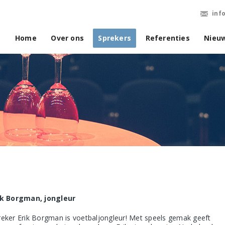
inf
Home
Over ons
Sprekers
Referenties
Nieu
ik Borgman, jongleur
reker Erik Borgman is voetbaljongleur! Met speels gemak geeft