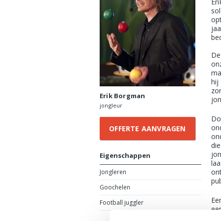
Er
so
opt
ja
bed
De
on
ma
hij
zo
Erik Borgman
jon
jongleur
Do
on
OFFERTE AANVRAGEN
on
die
jo
Eigenschappen
la
on
Jongleren
pu
Goochelen
Een
Football juggler
ee