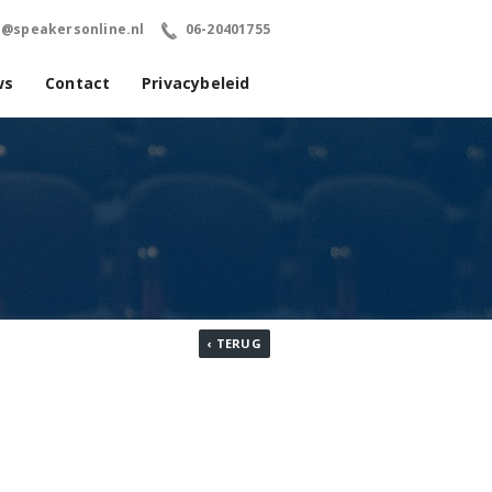
o@speakersonline.nl
06-20401755
ws
Contact
Privacybeleid
‹ TERUG